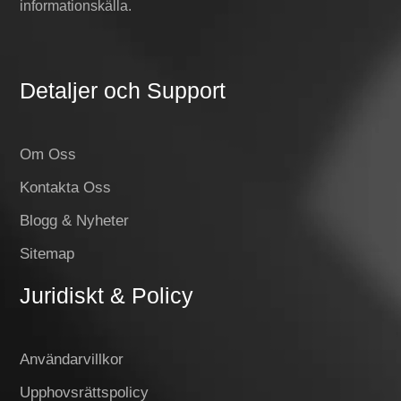
informationskälla.
Detaljer och Support
Om Oss
Kontakta Oss
Blogg & Nyheter
Sitemap
Juridiskt & Policy
Användarvillkor
Upphovsrättspolicy