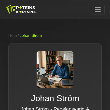
Hem
/
Johan Ström
Johan Ström
Johan Ström - Regelansvarig &