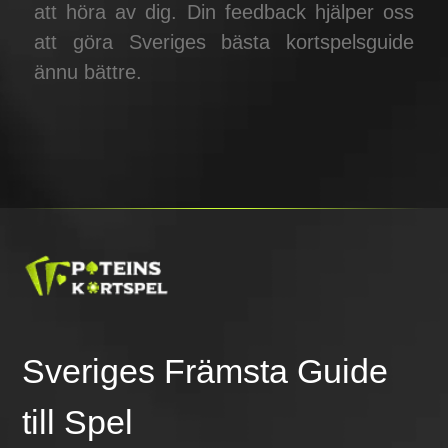
att höra av dig. Din feedback hjälper oss
att göra Sveriges bästa kortspelsguide
ännu bättre.
Sveriges Främsta Guide
till Spel