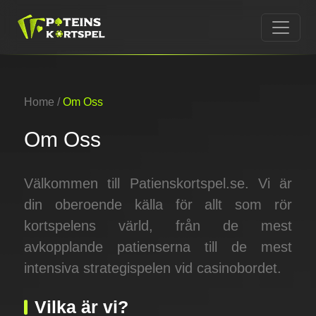
Home
/
Om Oss
Om Oss
Välkommen till Patienskortspel.se. Vi är
din oberoende källa för allt som rör
kortspelens värld, från de mest
avkopplande patienserna till de mest
intensiva strategispelen vid casinobordet.
Vilka är vi?