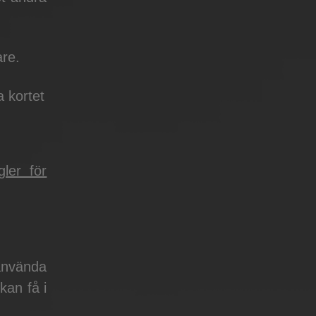
are.
a kortet
gler för
använda
kan få i