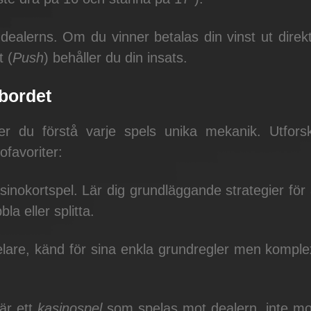
ealerns. Om du vinner betalas din vinst ut direkt
t (
Push
) behåller du din insats.
 bordet
er du förstå varje spels unika mekanik. Utfors
ofavoriter:
nokortspel. Lär dig grundläggande strategier för 
la eller splitta.
elare, känd för sina enkla grundregler men komple
är ett
kasinospel
som spelas mot dealern, inte mo