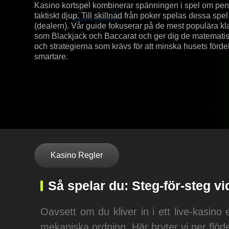
Kasino kortspel kombinerar spänningen i spel om pe
taktiskt djup. Till skillnad från poker spelas dessa spe
(dealern). Vår guide fokuserar på de mest populära kl
som Blackjack och Baccarat och ger dig de matematis
och strategierna som krävs för att minska husets förde
smartare.
Kasino Regler
Så spelar du: Steg-för-steg vi
Oavsett om du kliver in i ett live-kasino el
mekaniska ordning. Här bryter vi ner flödet 