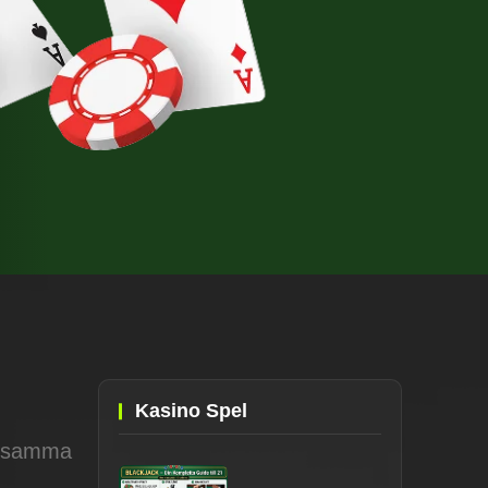
Kasino Spel
samma