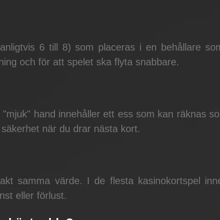
anligtvis 6 till 8) som placeras i en behållare so
ning och för att spelet ska flyta snabbare.
n "mjuk" hand innehåller ett ess som kan räknas 
ch säkerhet när du drar nästa kort.
akt samma värde. I de flesta kasinokortspel inn
st eller förlust.