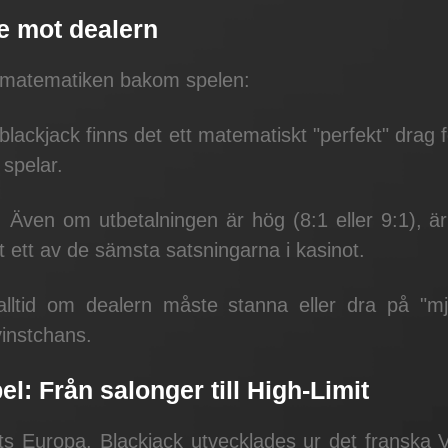
re mot dealern
 matematiken bakom spelen:
blackjack finns det ett matematiskt "perfekt" drag f
 spelar.
:
Även om utbetalningen är hög (8:1 eller 9:1), ä
tt ett av de sämsta satsningarna i kasinot.
alltid om dealern måste stanna eller dra på "mj
vinstchans.
l: Från salonger till High-Limit
ts Europa. Blackjack utvecklades ur det franska V