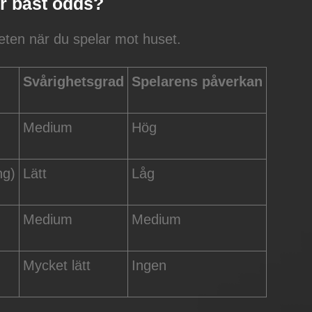
ar bäst odds?
heten när du spelar mot huset.
Svårighetsgrad
Spelarens påverkan
Medium
Hög
ng)
Lätt
Låg
Medium
Medium
Mycket lätt
Ingen