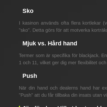
Sko
I kasinon används ofta flera kortlekar (v
"sko". Detta görs för att motverka korträk
Mjuk vs. Hård hand
Termer som är specifika för blackjack. E
1 och 11, vilket ger dig mer flexibilitet o
Push
När din hand och dealerns hand har ex
"Push" att du får tillbaka din insats utan vin