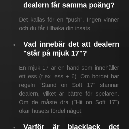
dealern får samma poäng?
Det kallas för en "push". Ingen vinner
och du får tillbaka din insats.
Vad innebär det att dealern
"står på mjuk 17"?
En mjuk 17 är en hand som innehåller
ett ess (t.ex. ess + 6). Om bordet har
regeln "Stand on Soft 17" stannar
dealern, vilket är bättre för spelaren.
Om de måste dra ("Hit on Soft 17")
ökar husets fördel något.
Varför är blackjack det