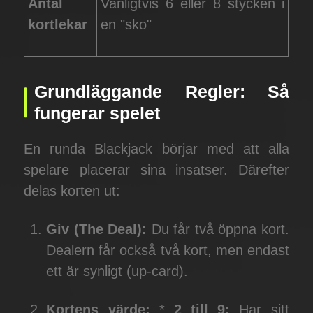
Antal
Vanligtvis 6 eller 8 stycken i
kortlekar
en "sko"
Grundläggande Regler: Så
fungerar spelet
En runda Blackjack börjar med att alla
spelare placerar sina insatser. Därefter
delas korten ut:
Giv (The Deal):
Du får två öppna kort.
Dealern får också två kort, men endast
ett är synligt (up-card).
Kortens värde:
*
2 till 9:
Har sitt