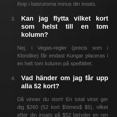
ihop i basrutorna minus din insats.
Kan jag flytta vilket kort
som helst till en tom
kolumn?
Nej, i Vegas-regler (precis som i
Klondike) får endast Kungar placeras i
en helt tom kolumn på spelfältet.
Vad händer om jag får upp
alla 52 kort?
Då vinner du stort! En total vinst ger
dig $260 (52 kort $\times$ $5), vilket
efter din insats på $52 betyder en ren