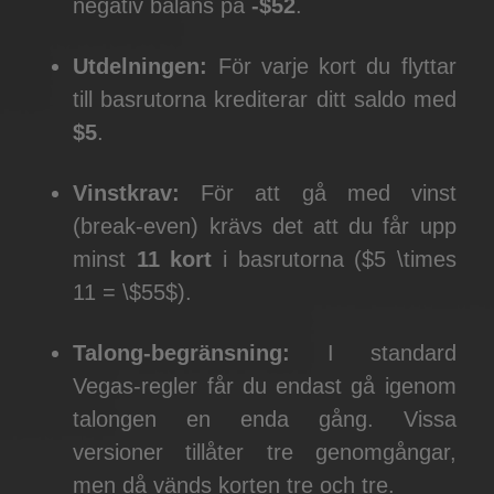
negativ balans på
-$52
.
Utdelningen:
För varje kort du flyttar
till basrutorna krediterar ditt saldo med
$5
.
Vinstkrav:
För att gå med vinst
(break-even) krävs det att du får upp
minst
11 kort
i basrutorna ($5 \times
11 = \$55$).
Talong-begränsning:
I standard
Vegas-regler får du endast gå igenom
talongen en enda gång. Vissa
versioner tillåter tre genomgångar,
men då vänds korten tre och tre.