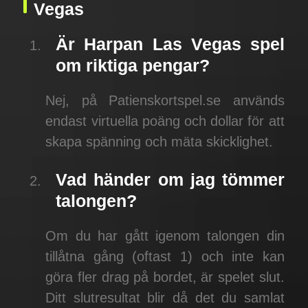
Vegas
Är Harpan Las Vegas spel
om riktiga pengar?
Nej, på Patienskortspel.se används
endast virtuella poäng och dollar för att
skapa spänning och mäta skicklighet.
Vad händer om jag tömmer
talongen?
Om du har gått igenom talongen din
tillåtna gång (oftast 1) och inte kan
göra fler drag på bordet, är spelet slut.
Ditt slutresultat blir då det du samlat