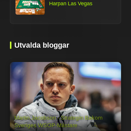
Harpan Las Vegas
Utvalda bloggar
<
Martin Jacobson - Strategin Bakom
Sveriges WSOP-Mästare