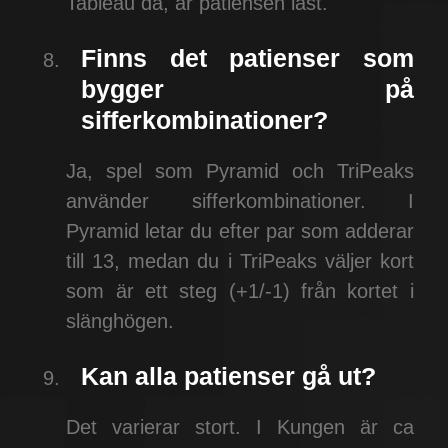
Tableau då, är patiensen låst.
Finns det patienser som
bygger på
sifferkombinationer?
Ja, spel som Pyramid och TriPeaks
använder sifferkombinationer. I
Pyramid letar du efter par som adderar
till 13, medan du i TriPeaks väljer kort
som är ett steg (+1/-1) från kortet i
slänghögen.
Kan alla patienser gå ut?
Det varierar stort. I Kungen är ca