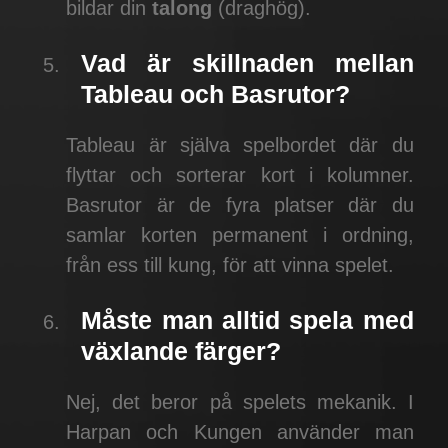
bildar din
talong
(draghög).
Vad är skillnaden mellan
Tableau och Basrutor?
Tableau är själva spelbordet där du
flyttar och sorterar kort i kolumner.
Basrutor är de fyra platser där du
samlar korten permanent i ordning,
från ess till kung, för att vinna spelet.
Måste man alltid spela med
växlande färger?
Nej, det beror på spelets mekanik. I
Harpan och Kungen använder man