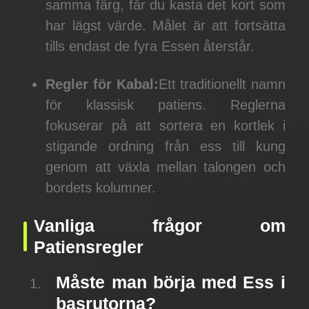
samma färg, får du kasta det kort som
har lägst värde. Målet är att fortsätta
tills endast de fyra Essen återstår.
Regler för Kabal:
Ett traditionellt namn
för klassisk patiens. Reglerna
fokuserar på att sortera en kortlek i
stigande ordning från ess till kung
genom att växla mellan talongen och
bordets kolumner.
Vanliga frågor om
Patiensregler
Måste man börja med Ess i
basrutorna?