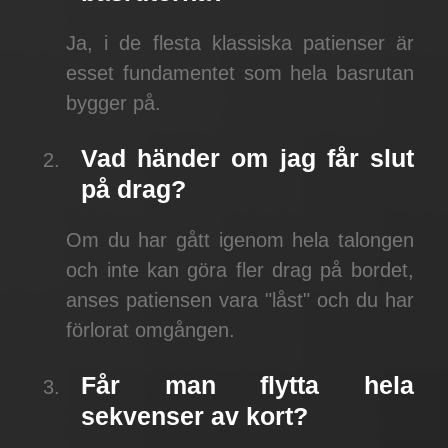
Ja, i de flesta klassiska patienser är
esset fundamentet som hela basrutan
bygger på.
Vad händer om jag får slut
på drag?
Om du har gått igenom hela talongen
och inte kan göra fler drag på bordet,
anses patiensen vara "låst" och du har
förlorat omgången.
Får man flytta hela
sekvenser av kort?