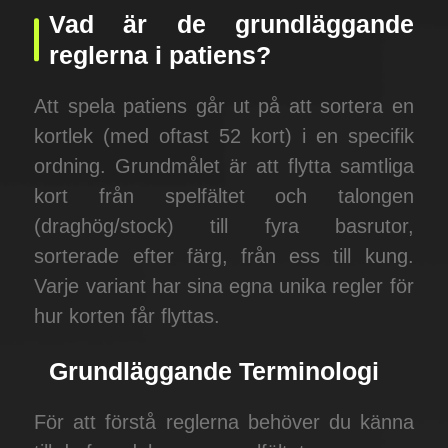
Vad är de grundläggande
reglerna i patiens?
Att spela patiens går ut på att sortera en
kortlek (med oftast 52 kort) i en specifik
ordning. Grundmålet är att flytta samtliga
kort från spelfältet och talongen
(draghög/stock) till fyra basrutor,
sorterade efter färg, från ess till kung.
Varje variant har sina egna unika regler för
hur korten får flyttas.
Grundläggande Terminologi
För att förstå reglerna behöver du känna