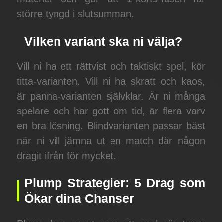
större tyngd i slutsumman.
Vilken variant ska ni välja?
Vill ni ha ett rättvist och taktiskt spel, kör
titta-varianten. Vill ni ha skratt och kaos,
är panna-varianten självklar. Är ni många
spelare och har gott om tid, är flera varv
en bra lösning. Blindvarianten passar bäst
när ni vill jämna ut en match där någon
dragit ifrån för mycket.
Plump Strategier: 5 Drag som
Ökar dina Chanser